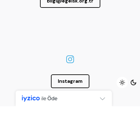
bilgi@egeisk.org.tr
Instagram
© 2023, Ege Işık Spor Kulübü. |
KVKK
|
BAĞIŞ
SÖZLEŞMESİ
|
İLETİŞİM