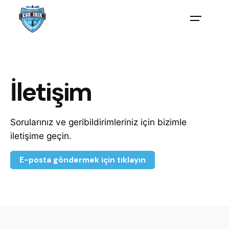
Skip
BAĞIŞ YAP
to
content
İletişim
Sorularınız ve geribildirimleriniz için bizimle
iletişime geçin.
E-posta göndermek için tıklayın