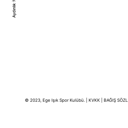
Karanlık
Aydınlık
Aydınlık
© 2023, Ege Işık Spor Kulübü. |
KVKK
|
BAĞIŞ SÖZ